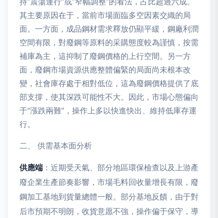
持“震蕩運行”或“窄幅調整”的看法，占比超過六成。
其主要原因在于，當前市場面臨多空因素交織的局
面。一方面，成品鋼材需求釋放仍顯平緩，鋼廠利潤
空間有限，對廢鋼等原料的采購態度較為謹慎，按需
補庫為主，這抑制了廢鋼價格的上行空間。另一方
面，廢鋼市場資源供應整體偏緊的局面尚未根本改
變，社會庫存處于相對低位，這為廢鋼價格提供了底
部支撐，使其深跌可能性不大。因此，市場心態偏向
于“漲跌兩難”，操作上多以快進快出、維持低庫存運
行。
二、 供需基本面分析
供應端
：近期受天氣、部分地區環保檢查以及上游產
廢企業生產節奏影響，市場毛料回收量增長有限，廢
鋼加工基地到貨量總體一般。部分基地反饋，由于對
后市預期不明朗，收貨意愿不強，操作偏于保守，導