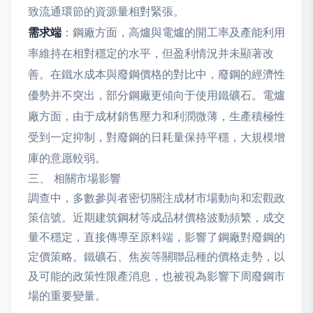
致流通環節的資源量相對緊張。
需求端
：鋼廠方面，高爐與電爐的開工率及產能利用
率維持在相對穩定的水平，但盈利情況并未顯著改
善。在鐵水成本與廢鋼價格的對比中，廢鋼的經濟性
優勢并不突出，部分鋼廠更傾向于使用鐵礦石。電爐
廠方面，由于成材銷售壓力和利潤微薄，生產積極性
受到一定抑制，對廢鋼的日耗量保持平穩，大規模增
庫的意愿較弱。
三、 相關市場影響
調查中，多數參與者密切關注成材市場動向和宏觀政
策信號。近期建筑鋼材等成品材價格波動頻繁，成交
量不穩定，直接傳導至原料端，影響了鋼廠對廢鋼的
定價策略。鐵礦石、焦炭等關聯品種的價格走勢，以
及可能的政策性限產消息，也被視為影響下周廢鋼市
場的重要變量。