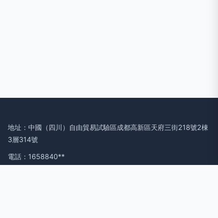
地址：中國（四川）自由貿易試驗區成都高新區天府三街218號2棟
3層314號
電話：1658840**
Copyright © 2026
m.ycjxt.cn
市場調查
四川藍奧科啟網絡科技有
限公司
市場調查
版權所有
Sitemap