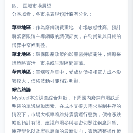
四、 區域市場展望
分區域看，各市場表現預計略有分化：
華東地區
：作為廢鋼消費重地，市場敏感性高。預計
將緊密跟隨主導鋼廠的調價節奏，在到貨量與日耗的
博弈中窄幅調整。
華北地區
：環保限產政策的影響需持續關注，鋼廠采
購策略靈活，市場或呈現區間震蕩。
華南地區
：電爐較為集中，受成材價格和電力成本影
響較大，價格波動可能相對明顯。
綜合結論
Mysteel本次調查綜合判斷，下周國內廢鋼市場缺乏
明確的單邊驅動因素。在成本支撐與需求壓制并存的
情況下，市場大概率將維持震蕩運行態勢，價格漲跌
幅度預計有限。建議市場參與者密切關注鋼廠到貨、
庫存變化以及宏觀層面的最新動向，靈活調整操作策